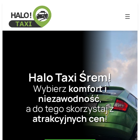
Halo Taxi Śrem!
Wybierz
komfort i
niezawodność
,
a do tego skorzystaj z
atrakcyjnych cen
!