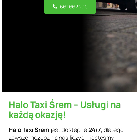
661 662 200
Halo Taxi Śrem – Usługi na
każdą okazję!
Halo Taxi Śrem
jest dostępne
24/7
, dlatego
zawsze możesz na nas liczyć – jesteśmy