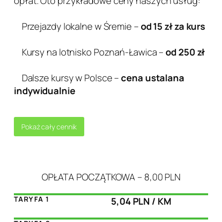
opłat. Oto przykładowe ceny naszych usług:
Przejazdy lokalne w Śremie –
od 15 zł za kurs
Kursy na lotnisko Poznań-Ławica –
od 250 zł
Dalsze kursy w Polsce –
cena ustalana
indywidualnie
Pokaż cały cennik
OPŁATA POCZĄTKOWA – 8,00 PLN
TARYFA 1
5,04 PLN / KM